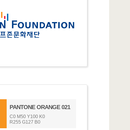
PANTONE ORANGE 021
C0 M50 Y100 K0
R255 G127 B0