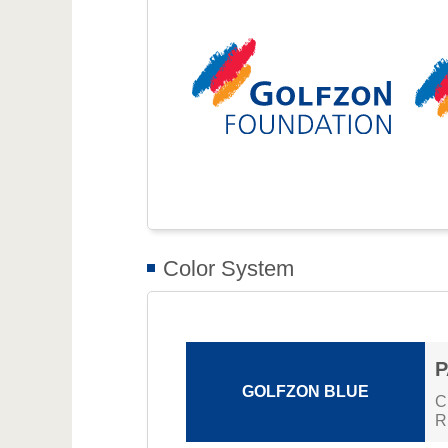
Color System
P
GOLFZON BLUE
C
R