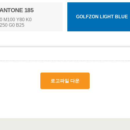
ANTONE 185
GOLFZON LIGHT BLUE
0 M100 Y80 K0
250 G0 B25
로고파일 다운