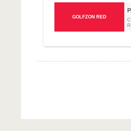
P
GOLFZON RED
C
R