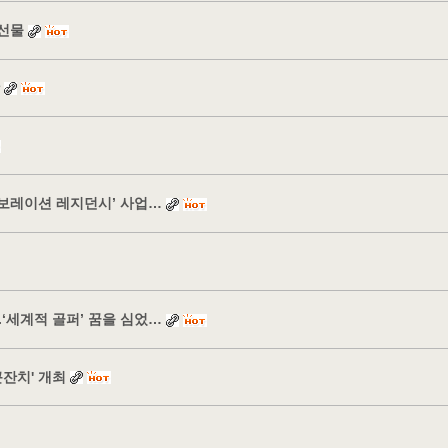
선물
보레이션 레지던시’ 사업…
‘세계적 골퍼’ 꿈을 심었…
잔치' 개최