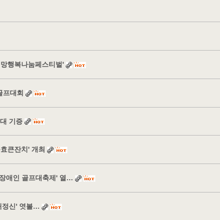
 희망행복나눔페스티벌'
선골프대회
6대 기증
눔효큰잔치' 개최
 장애인 골프대축제' 열…
대정신' 엿볼…